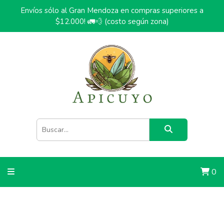
Envíos sólo al Gran Mendoza en compras superiores a
$12.000! 🚛💨 (costo según zona)
0