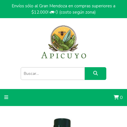
Envíos sólo al Gran Mendoza en compras superiores a
$12.000! 🚛💨 (costo según zona)
0