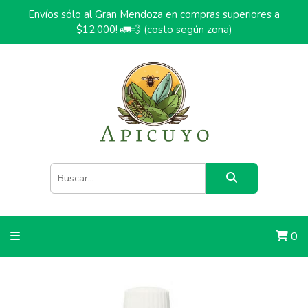
Envíos sólo al Gran Mendoza en compras superiores a
$12.000! 🚛💨 (costo según zona)
0