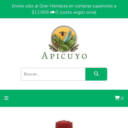
Envíos sólo al Gran Mendoza en compras superiores a
$12.000! 🚛💨 (costo según zona)
0