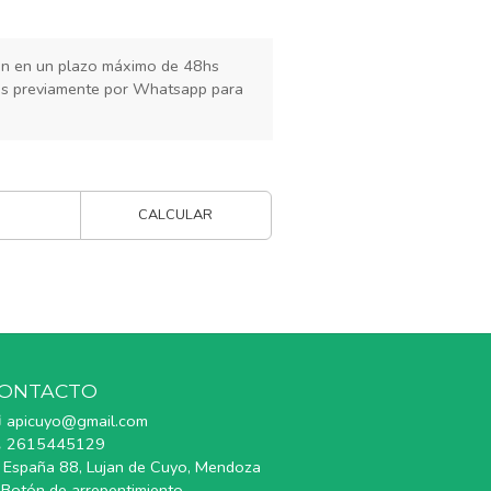
rán en un plazo máximo de 48hs
os previamente por Whatsapp para
CALCULAR
ONTACTO
apicuyo@gmail.com
2615445129
España 88, Lujan de Cuyo, Mendoza
Botón de arrepentimiento