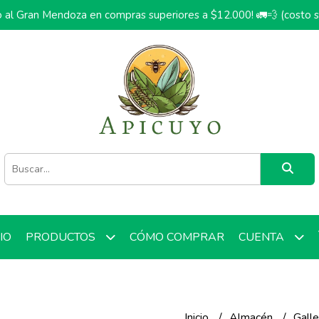
o al Gran Mendoza en compras superiores a $12.000! 🚛💨 (costo 
CIO
CÓMO COMPRAR
PRODUCTOS
CUENTA
Inicio
Almacén
Galle