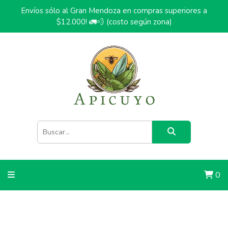
Envíos sólo al Gran Mendoza en compras superiores a
$12.000! 🚛💨 (costo según zona)
0