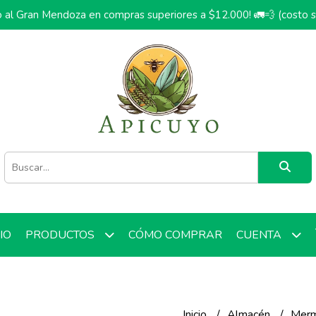
o al Gran Mendoza en compras superiores a $12.000! 🚛💨 (costo 
CIO
CÓMO COMPRAR
PRODUCTOS
CUENTA
Inicio
Almacén
Mer