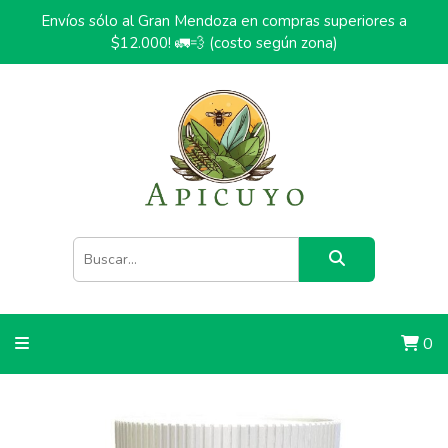
Envíos sólo al Gran Mendoza en compras superiores a
$12.000! 🚛💨 (costo según zona)
0