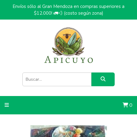
Envíos sólo al Gran Mendoza en compras superiores a
$12.000! 🚛💨 (costo según zona)
0