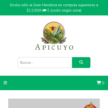
Envíos sólo al Gran Mendoza en compras superiores a
$12.000! 🚛💨 (costo según zona)
0