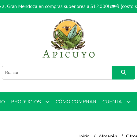
o al Gran Mendoza en compras superiores a $12.000! 🚛💨 (costo 
CIO
CÓMO COMPRAR
PRODUCTOS
CUENTA
Inicio
Almacén
Otro