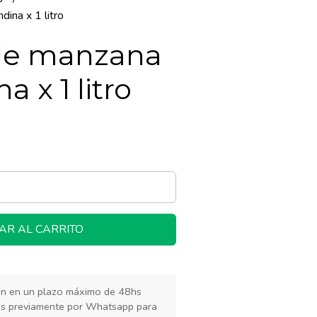
ina x 1 litro
de manzana
a x 1 litro
AR AL CARRITO
rán en un plazo máximo de 48hs
os previamente por Whatsapp para