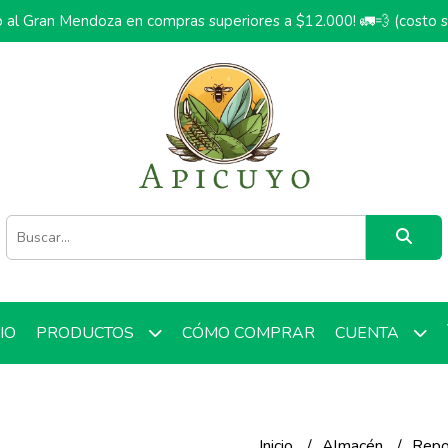
o al Gran Mendoza en compras superiores a $12.000! 🚛💨 (costo 
CIO
CÓMO COMPRAR
PRODUCTOS
CUENTA
Inicio
Almacén
Repo