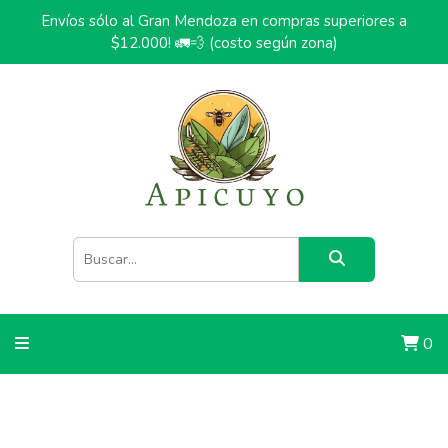
Envíos sólo al Gran Mendoza en compras superiores a
$12.000! 🚛💨 (costo según zona)
0