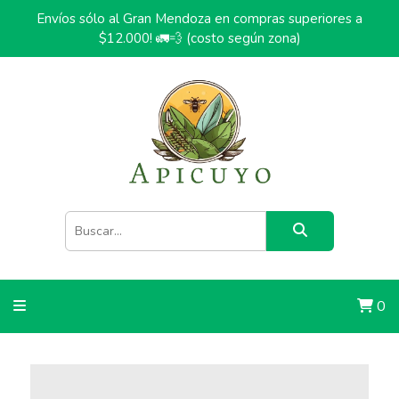
Envíos sólo al Gran Mendoza en compras superiores a
$12.000! 🚛💨 (costo según zona)
0