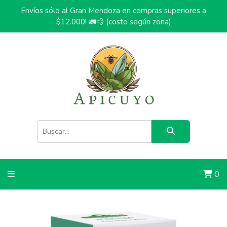
Envíos sólo al Gran Mendoza en compras superiores a
$12.000! 🚛💨 (costo según zona)
0