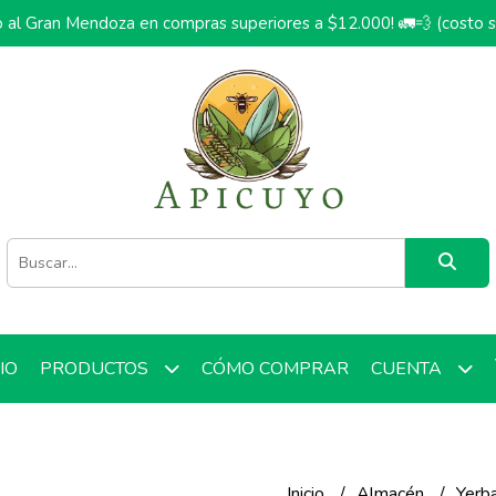
o al Gran Mendoza en compras superiores a $12.000! 🚛💨 (costo 
CIO
CÓMO COMPRAR
PRODUCTOS
CUENTA
Inicio
Almacén
Yerb