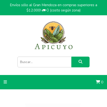
Envíos sólo al Gran Mendoza en compras superiores a
$12.000! 🚛💨 (costo según zona)
0