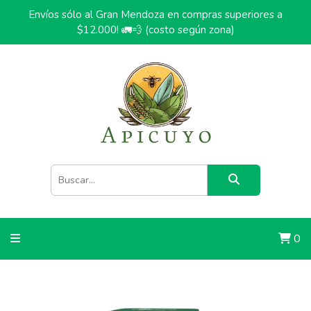
Envíos sólo al Gran Mendoza en compras superiores a
$12.000! 🚛💨 (costo según zona)
0