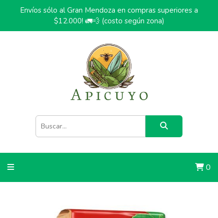
Envíos sólo al Gran Mendoza en compras superiores a
$12.000! 🚛💨 (costo según zona)
0