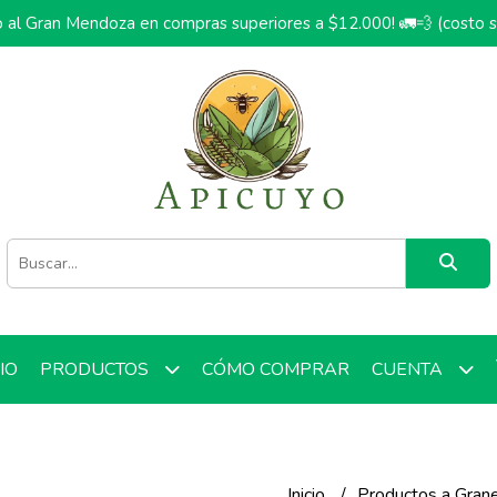
o al Gran Mendoza en compras superiores a $12.000! 🚛💨 (costo 
CIO
CÓMO COMPRAR
PRODUCTOS
CUENTA
Inicio
Productos a Gran