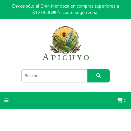
Envíos sólo al Gran Mendoza en compras superiores a
$12.000! 🚛💨 (costo según zona)
0