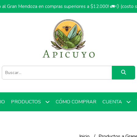
o al Gran Mendoza en compras superiores a $12.000! 🚛💨 (costo 
CIO
CÓMO COMPRAR
PRODUCTOS
CUENTA
Inicio
Productos a Gran