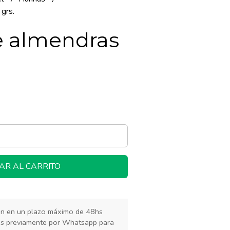
grs.
e almendras
AR AL CARRITO
rán en un plazo máximo de 48hs
os previamente por Whatsapp para