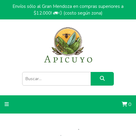
Envíos sólo al Gran Mendoza en compras superiores a
$12.000! 🚛💨 (costo según zona)
0