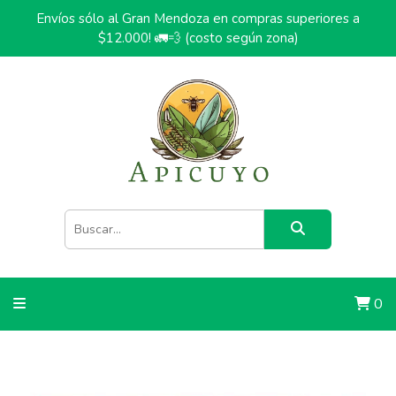
Envíos sólo al Gran Mendoza en compras superiores a
$12.000! 🚛💨 (costo según zona)
0