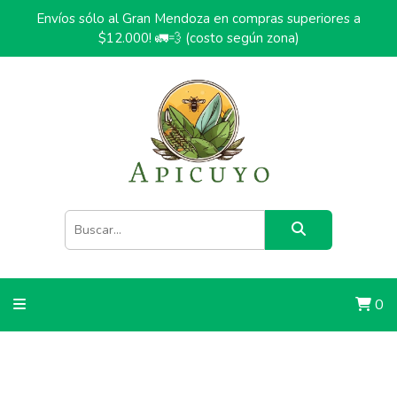
Envíos sólo al Gran Mendoza en compras superiores a
$12.000! 🚛💨 (costo según zona)
0