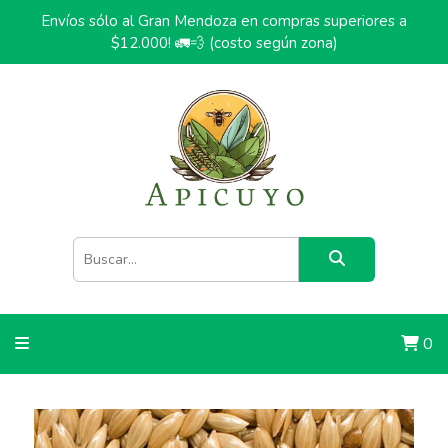
Envíos sólo al Gran Mendoza en compras superiores a
$12.000! 🚛💨 (costo según zona)
0