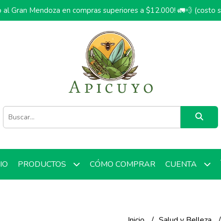
o al Gran Mendoza en compras superiores a $12.000! 🚛💨 (costo 
CIO
CÓMO COMPRAR
PRODUCTOS
CUENTA
Inicio
Salud y Belleza