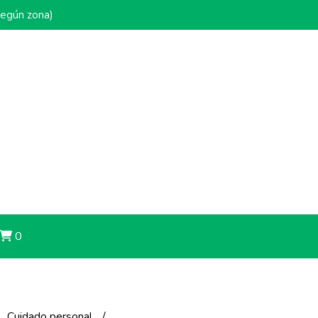
según zona)
0
Cuidado personal