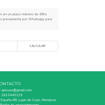
rán en un plazo máximo de 48hs
os previamente por Whatsapp para
CALCULAR
ONTACTO
apicuyo@gmail.com
2615445129
España 88, Lujan de Cuyo, Mendoza
Botón de arrepentimiento