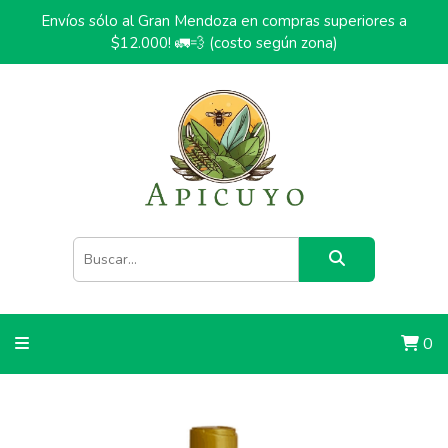
Envíos sólo al Gran Mendoza en compras superiores a
$12.000! 🚛💨 (costo según zona)
0