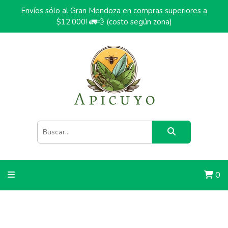
Envíos sólo al Gran Mendoza en compras superiores a
$12.000! 🚛💨 (costo según zona)
0