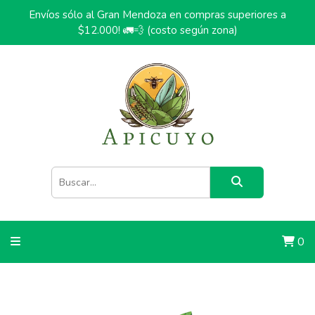
Envíos sólo al Gran Mendoza en compras superiores a
$12.000! 🚛💨 (costo según zona)
0