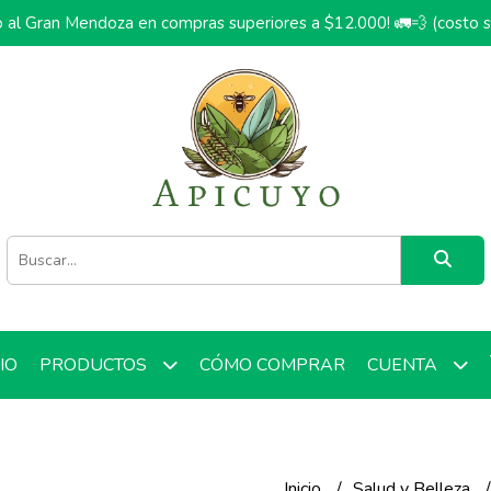
o al Gran Mendoza en compras superiores a $12.000! 🚛💨 (costo 
CIO
CÓMO COMPRAR
PRODUCTOS
CUENTA
Inicio
Salud y Belleza