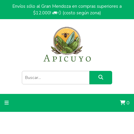
Envíos sólo al Gran Mendoza en compras superiores a
$12.000! 🚛💨 (costo según zona)
0