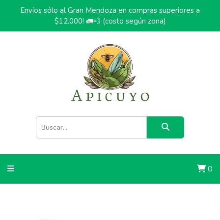
Envíos sólo al Gran Mendoza en compras superiores a
$12.000! 🚛💨 (costo según zona)
0