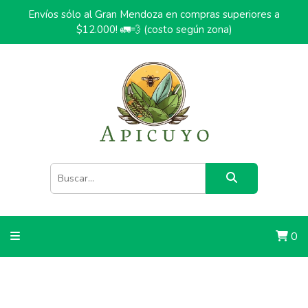
Envíos sólo al Gran Mendoza en compras superiores a
$12.000! 🚛💨 (costo según zona)
0