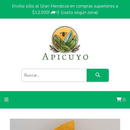
Envíos sólo al Gran Mendoza en compras superiores a
$12.000! 🚛💨 (costo según zona)
0