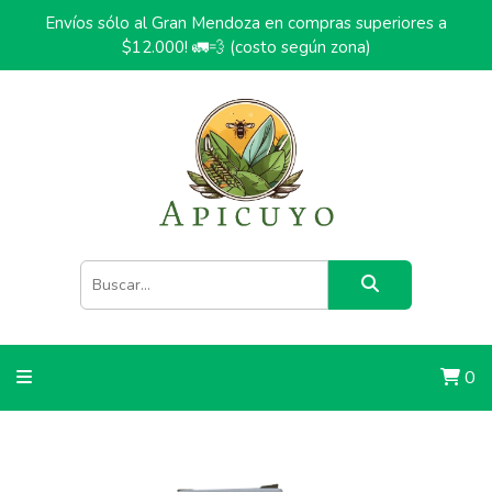
Envíos sólo al Gran Mendoza en compras superiores a
$12.000! 🚛💨 (costo según zona)
0