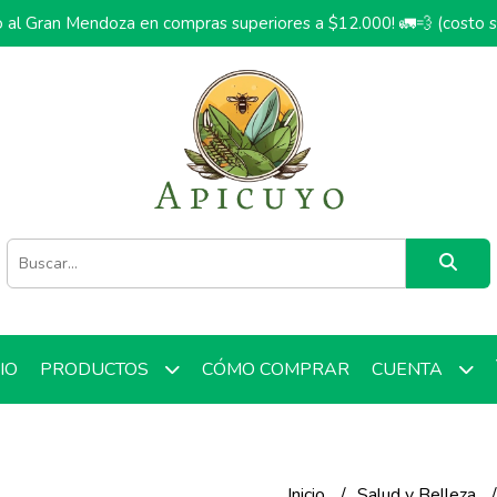
o al Gran Mendoza en compras superiores a $12.000! 🚛💨 (costo 
CIO
CÓMO COMPRAR
PRODUCTOS
CUENTA
Inicio
Salud y Belleza