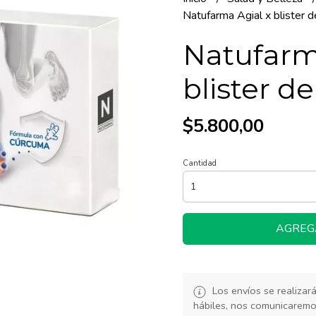
Natufarma Agial x blister 
Natufarm
blister d
$5.800,00
Cantidad
AGREG
Los envíos se realiza
hábiles, nos comunicarem