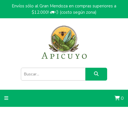
Envíos sólo al Gran Mendoza en compras superiores a
$12.000! 🚛💨 (costo según zona)
0