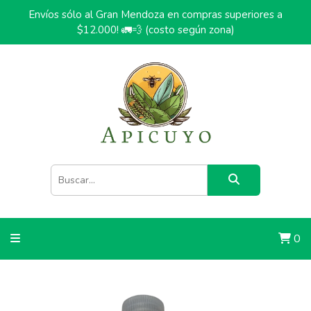
Envíos sólo al Gran Mendoza en compras superiores a
$12.000! 🚛💨 (costo según zona)
0