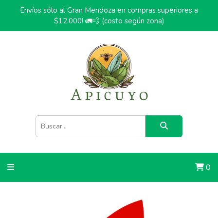
Envíos sólo al Gran Mendoza en compras superiores a
$12.000! 🚛💨 (costo según zona)
0