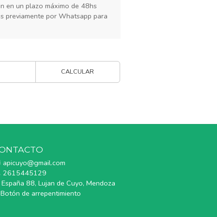
rán en un plazo máximo de 48hs
os previamente por Whatsapp para
CALCULAR
ONTACTO
apicuyo@gmail.com
2615445129
España 88, Lujan de Cuyo, Mendoza
Botón de arrepentimiento