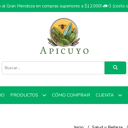
o al Gran Mendoza en compras superiores a $12.000! 🚛💨 (costo 
CIO
CÓMO COMPRAR
PRODUCTOS
CUENTA
Inicio
Salud y Belleza