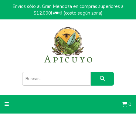
Envíos sólo al Gran Mendoza en compras superiores a
$12.000! 🚛💨 (costo según zona)
0