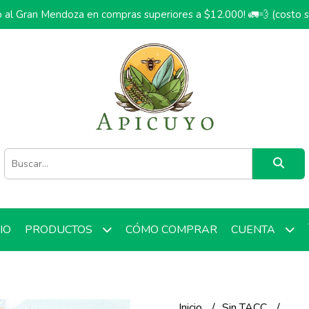
o al Gran Mendoza en compras superiores a $12.000! 🚛💨 (costo 
CIO
CÓMO COMPRAR
PRODUCTOS
CUENTA
Inicio
Sin TACC