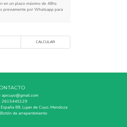
rán en un plazo máximo de 48hs
os previamente por Whatsapp para
CALCULAR
ONTACTO
apicuyo@gmail.com
2615445129
España 88, Lujan de Cuyo, Mendoza
Botón de arrepentimiento