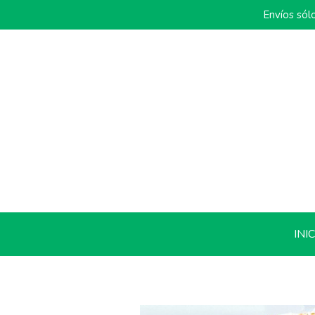
Envíos sól
INI