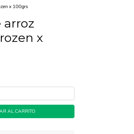
ozen x 100grs
 arroz
rozen x
AR AL CARRITO