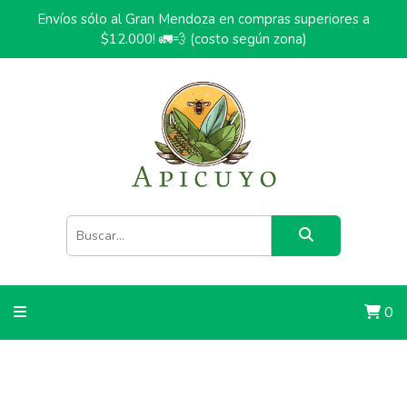
Envíos sólo al Gran Mendoza en compras superiores a
$12.000! 🚛💨 (costo según zona)
0