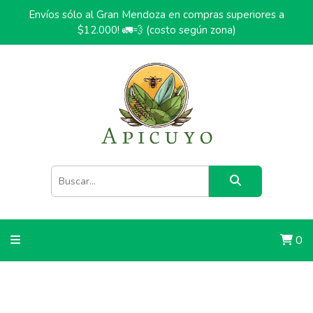
Envíos sólo al Gran Mendoza en compras superiores a
$12.000! 🚛💨 (costo según zona)
0