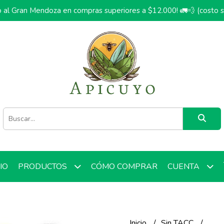
o al Gran Mendoza en compras superiores a $12.000! 🚛💨 (costo 
CIO
CÓMO COMPRAR
PRODUCTOS
CUENTA
Inicio
Sin TACC