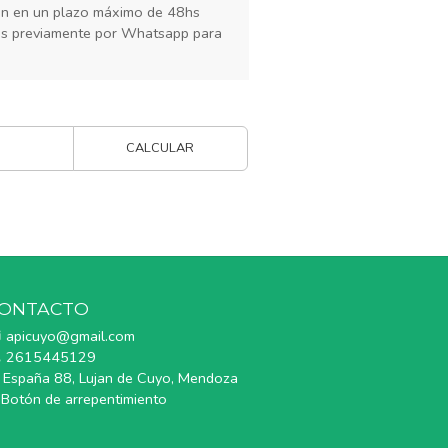
rán en un plazo máximo de 48hs
os previamente por Whatsapp para
CALCULAR
ONTACTO
apicuyo@gmail.com
2615445129
España 88, Lujan de Cuyo, Mendoza
Botón de arrepentimiento